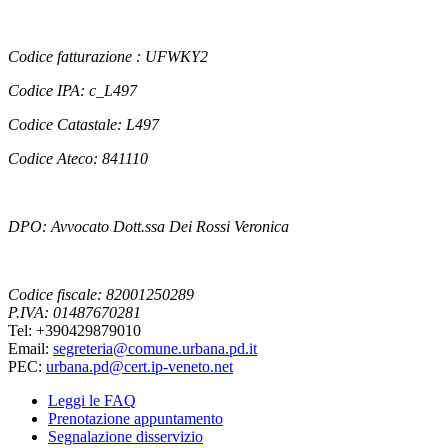
Codice fatturazione : UFWKY2
Codice IPA: c_L497
Codice Catastale: L497
Codice Ateco: 841110
DPO: Avvocato Dott.ssa Dei Rossi Veronica
Codice fiscale: 82001250289
P.IVA: 01487670281
Tel: +390429879010
Email:
segreteria@comune.urbana.pd.it
PEC:
urbana.pd@cert.ip-veneto.net
Leggi le FAQ
Prenotazione appuntamento
Segnalazione disservizio