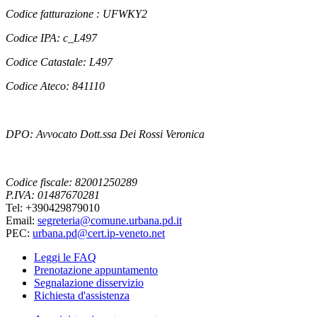
Codice fatturazione : UFWKY2
Codice IPA: c_L497
Codice Catastale: L497
Codice Ateco: 841110
DPO: Avvocato Dott.ssa Dei Rossi Veronica
Codice fiscale: 82001250289
P.IVA: 01487670281
Tel: +390429879010
Email:
segreteria@comune.urbana.pd.it
PEC:
urbana.pd@cert.ip-veneto.net
Leggi le FAQ
Prenotazione appuntamento
Segnalazione disservizio
Richiesta d'assistenza