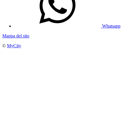
Whatsapp
Mappa del sito
©
MyCity