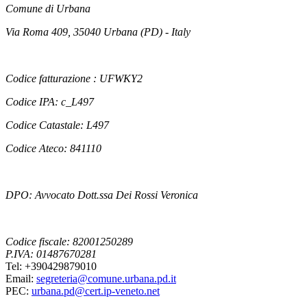
Comune di Urbana
Via Roma 409, 35040 Urbana (PD) - Italy
Codice fatturazione : UFWKY2
Codice IPA: c_L497
Codice Catastale: L497
Codice Ateco: 841110
DPO: Avvocato Dott.ssa Dei Rossi Veronica
Codice fiscale: 82001250289
P.IVA: 01487670281
Tel: +390429879010
Email:
segreteria@comune.urbana.pd.it
PEC:
urbana.pd@cert.ip-veneto.net