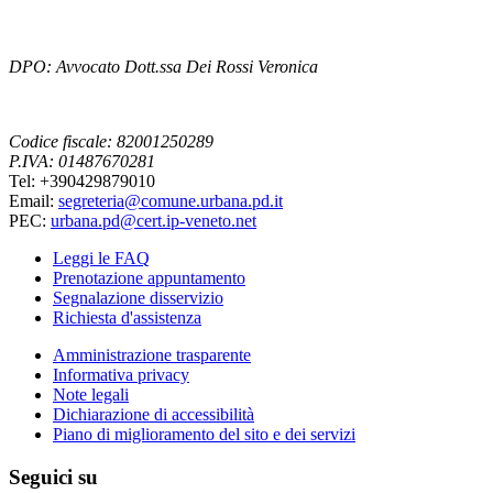
DPO: Avvocato Dott.ssa Dei Rossi Veronica
Codice fiscale: 82001250289
P.IVA: 01487670281
Tel: +390429879010
Email:
segreteria@comune.urbana.pd.it
PEC:
urbana.pd@cert.ip-veneto.net
Leggi le FAQ
Prenotazione appuntamento
Segnalazione disservizio
Richiesta d'assistenza
Amministrazione trasparente
Informativa privacy
Note legali
Dichiarazione di accessibilità
Piano di miglioramento del sito e dei servizi
Seguici su