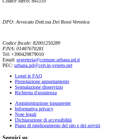
Codice Ateco: 841110
DPO: Avvocato Dott.ssa Dei Rossi Veronica
Codice fiscale: 82001250289
P.IVA: 01487670281
Tel: +390429879010
Email:
segreteria@comune.urbana.pd.it
PEC:
urbana.pd@cert.ip-veneto.net
Leggi le FAQ
Prenotazione appuntamento
Segnalazione disservizio
Richiesta d'assistenza
Amministrazione trasparente
Informativa privacy
Note legali
Dichiarazione di accessibilità
Piano di miglioramento del sito e dei servizi
Seguici su